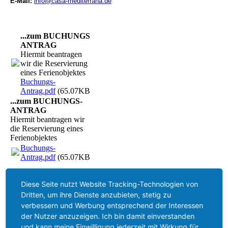
E-Mail:
info@casa-mediterrana.de
...zum BUCHUNGS-
ANTRAG
Hiermit beantragen
wir die Reservierung
eines Ferienobjektes
Buchungs-
Antrag.pdf
(65.07KB)
...zum BUCHUNGS-
ANTRAG
Hiermit beantragen wir
die Reservierung eines
Ferienobjektes
Buchungs-
Antrag.pdf
(65.07KB)
Diese Seite nutzt Website Tracking-Technologien von
Buchen Sie hier direkt online über
MOBYLines
oder
Dritten, um ihre Dienste anzubieten, stetig zu
TIRRENIA
Ihre Fähre nach
SARDINIEN
und profitieren Sie
verbessern und Werbung entsprechend der Interessen
von den verschiedenen Fähr-Strecken und günstigen Tarifen
der Nutzer anzuzeigen. Ich bin damit einverstanden
und kann meine Einwilligung jederzeit mit Wirkung für