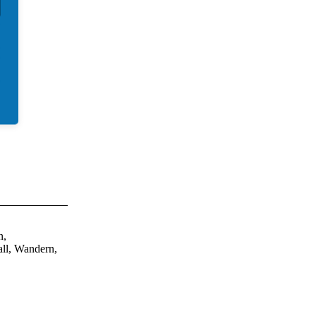
n,
ll, Wandern,