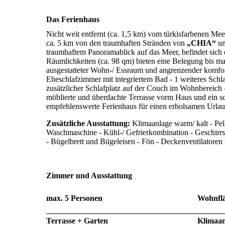
Das Ferienhaus
Nicht weit entfernt (ca. 1,5 km) vom türkisfarbenen M
ca. 5 km von den traumhaften Stränden von
„CHIA“
u
traumhaftem Panoramablick auf das Meer, befindet sich 
Räumlichkeiten (ca. 98 qm) bieten eine Belegung bis ma
ausgestatteter Wohn-/ Essraum und angrenzender komfor
Eheschlafzimmer mit integriertem Bad - 1 weiteres Sch
zusätzlicher Schlafplatz auf der Couch im Wohnbereich 
möblierte und überdachte Terrasse vorm Haus und ein s
empfehlenswerte Ferienhaus für einen erholsamen Urla
Zusätzliche Ausstattung:
Klimaanlage warm/ kalt - Pel
Waschmaschine - Kühl-/ Gefrierkombination - Geschirrspü
- Bügelbrett und Bügeleisen - Fön - Deckenventilatoren
Zimmer und Ausstattung
max. 5 Personen
Wohnflä
Terrasse + Garten
Klimaa