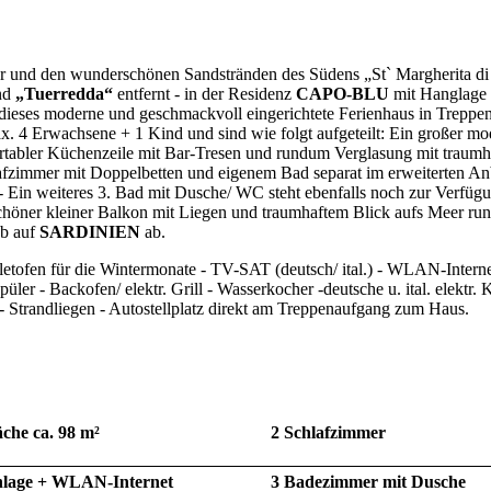
eer und den wunderschönen Sandstränden des Südens „St` Margherita di
nd
„Tuerredda“
entfernt - in der Residenz
CAPO-BLU
mit Hanglage
dieses moderne und geschmackvoll eingerichtete Ferienhaus in Treppen
x. 4 Erwachsene + 1 Kind und sind wie folgt aufgeteilt: Ein großer mo
tabler Küchenzeile mit Bar-Tresen und rundum Verglasung mit traumh
lafzimmer mit Doppelbetten und eigenem Bad separat im erweiterten A
- Ein weiteres 3. Bad mit Dusche/ WC steht ebenfalls noch zur Verfüg
chöner kleiner Balkon mit Liegen und traumhaftem Blick aufs Meer run
ub auf
SARDINIEN
ab.
letofen für die Wintermonate - TV-SAT (deutsch/ ital.) - WLAN-Interne
ler - Backofen/ elektr. Grill - Wasserkocher -deutsche u. ital. elektr.
 - Strandliegen - Autostellplatz direkt am Treppenaufgang zum Haus.
che ca. 98 m²
2 Schlafzimmer
nlage + WLAN-Internet
3 Badezimmer mit Dusche