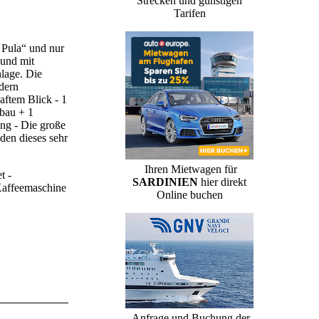
Strecken und günstigen
Tarifen
 Pula“ und nur
 und mit
lage. Die
dern
aftem Blick - 1
nbau + 1
ung - Die große
den dieses sehr
Ihren Mietwagen für
t -
SARDINIEN
hier direkt
 Kaffeemaschine
Online buchen
Anfrage und Buchung der