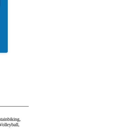
tainbiking,
olleyball,