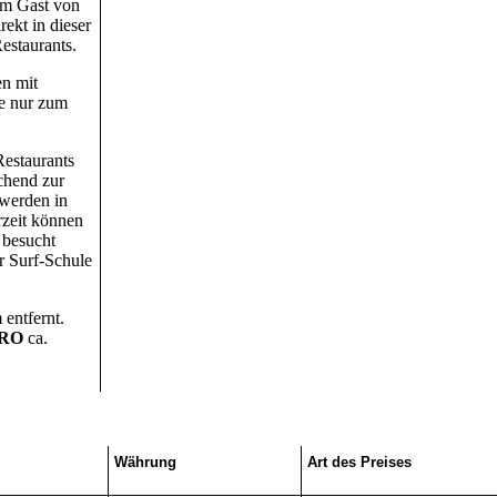
em Gast von
ekt in dieser
estaurants.
en mit
de nur zum
Restaurants
chend zur
 werden in
rzeit können
besucht
r Surf-Schule
 entfernt.
RO
ca.
Währung
Art des Preises