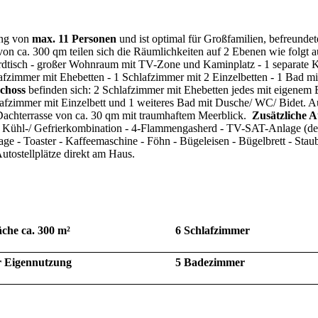
ung von
max. 11 Personen
und ist optimal für Großfamilien, befreundet
n ca. 300 qm teilen sich die Räumlichkeiten auf 2 Ebenen wie folgt a
ardtisch - großer Wohnraum mit TV-Zone und Kaminplatz - 1 separate 
fzimmer mit Ehebetten - 1 Schlafzimmer mit 2 Einzelbetten - 1 Bad 
choss
befinden sich: 2 Schlafzimmer mit Ehebetten jedes mit eigenem
lafzimmer mit Einzelbett und 1 weiteres Bad mit Dusche/ WC/ Bidet. 
 Dachterrasse von ca. 30 qm mit traumhaftem Meerblick.
Zusätzliche A
- Kühl-/ Gefrierkombination - 4-Flammengasherd - TV-SAT-Anlage (de
e - Toaster - Kaffeemaschine - Föhn - Bügeleisen - Bügelbrett - Stau
e Autostellplätze direkt am Haus.
che ca. 300 m²
6 Schlafzimmer
r Eigennutzung
5 Badezimmer