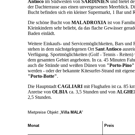
Antioco
im Südwesten von
SARDINIEN
und bietet d
der Dachterrasse aus einen unvergessenen Meerblick. Dir
Bucht befinden sich ein kleiner Supermarkt, 1 Bar und R
Die schöne Bucht von
MALADROXIA
ist von Famili
Kleinkindern sehr beliebt, da das flache Gewässer gera
Baden einlädt.
Weitere Einkaufs- und Servicemöglichkeiten, Bars und 
stehen in dem nächstgelegenen Ort
Sant Antioco
ausrei
Verfügung. Sportmöglichkeiten (Golf - Tennis - Reiten)
dem gesamten Gebiet angeboten. In ca. 45 Minuten Fah
auch die Strände und weißen Dünen von
"Porto-Pino"
werden - oder der bekannte Kitesurfer-Strand mit eigene
"Porto-Botte"
.
Die Hauptstadt
CAGLIARI
mit Flughafen ist ca. 85 km
Anreise von
OLBIA
ca. 3,5 Stunden und von
ALGHE
2,5 Stunden.
Mietpreise Objekt
„
Villa MALA
“
Monat
Preis