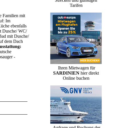
Strecken und günstigen
Tarifen
e Familien mit
uf: Im
Küche ebenfalls
mit Dusche/ WC/
 Bad mit Dusche/
Auf dem Dach
usstattung:
utsche
bsauger -
Ihren Mietwagen für
SARDINIEN
hier direkt
Online buchen
Anfrage und Buchung der