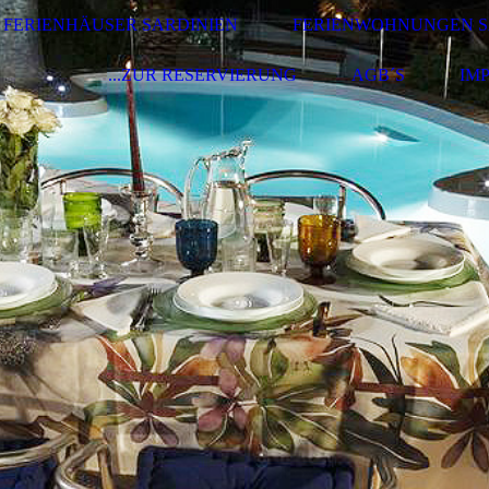
FERIENHÄUSER SARDINIEN
FERIENWOHNUNGEN S
...ZUR RESERVIERUNG
AGB´S
IM