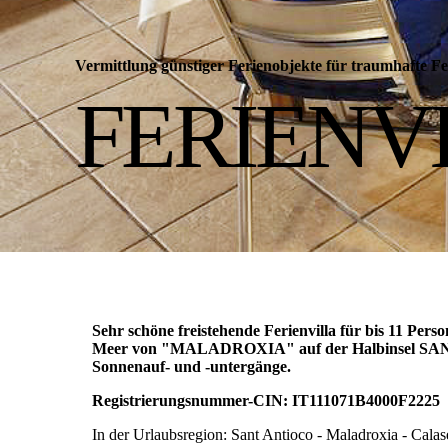
Vermittlung günstiger Ferienobjekte für traumhafte
FERIENV
Sehr schöne freistehende Ferienvilla für bis 11 P
Meer von "MALADROXIA" auf der Halbinsel SANT-
Sonnenauf- und -untergänge.
Registrierungsnummer-CIN: IT111071B4000F2225
In der Urlaubsregion: Sant Antioco - Maladroxia - Cala