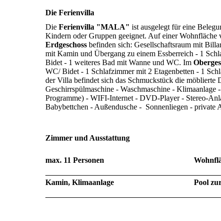
Die Ferienvilla
Die
Ferienvilla "MALA"
ist ausgelegt für eine Beleg
Kindern oder Gruppen geeignet. Auf einer Wohnfläche vo
Erdgeschoss
befinden sich: Gesellschaftsraum mit Bill
mit Kamin und Übergang zu einem Essberreich - 1 Schla
Bidet - 1 weiteres Bad mit Wanne und WC. Im
Oberges
WC/ Bidet - 1 Schlafzimmer mit 2 Etagenbetten - 1 Sch
der Villa befindet sich das Schmuckstück die möblierte
Geschirrspülmaschine - Waschmaschine - Klimaanlage 
Programme) - WIFI-Internet - DVD-Player - Stereo-Anlag
Babybettchen - Außendusche - Sonnenliegen - privat
Zimmer und Ausstattung
max. 11 Personen
Wohnflä
Kamin, Klimaanlage
Pool zu