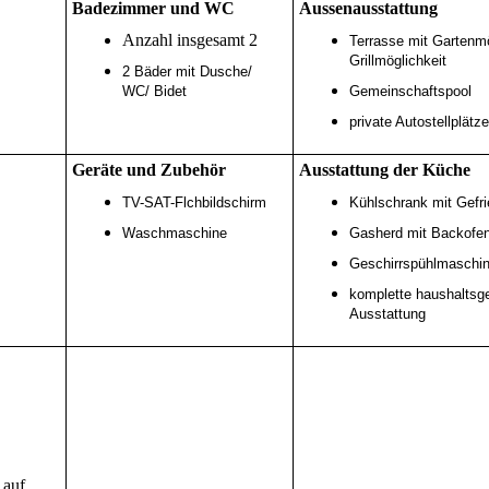
Badezimmer und WC
Aussenausstattung
Anzahl insgesamt 2
Terrasse mit Gartenm
Grillmöglichkeit
2 Bäder mit Dusche/
WC/ Bidet
Gemeinschaftspool
private Autostellplät
Geräte und Zubehör
Ausstattung der Küche
TV-SAT-Flchbildschirm
Kühlschrank mit Gefri
Waschmaschine
Gasherd mit Backofe
Geschirrspühlmaschi
komplette haushaltsg
Ausstattung
 auf