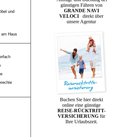
günstigen Fähren von
GRANDE NAVI
öbel und
VELOCI
direkt über
unsere Agentur
ze am Haus
erfach
n
ne
erechte
Buchen Sie hier direkt
online eine günstige
REISE-RÜCKTRITT-
VERSICHERUNG
für
Ihre Urlaubszeit.