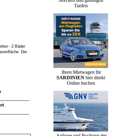
Strecken und günstigen
Tarifen
etten - 2 Bäder
asenfläche. Der
Ihren Mietwagen für
SARDINIEN
hier direkt
Online buchen
n
et
Anfrage und Buchung der