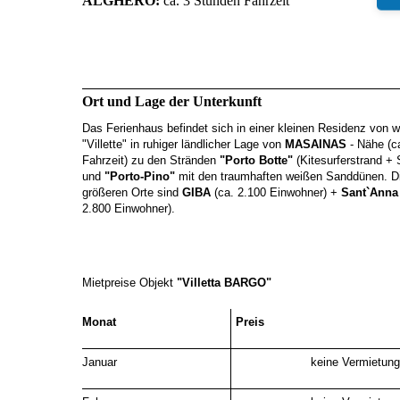
ALGHERO:
ca. 3 Stunden Fahrzeit
Ort und Lage der Unterkunft
Das Ferienhaus befindet sich in einer kleinen Residenz von w
"Villette" in ruhiger ländlicher Lage von
MASAINAS
- Nähe (c
Fahrzeit) zu den Stränden
"Porto Botte"
(Kitesurferstrand + 
und
"Porto-Pino"
mit den traumhaften weißen Sanddünen.
D
größeren Orte sind
GIBA
(ca. 2.100 Einwohner) +
Sant`Anna
2.800 Einwohner).
Mietpreise Objekt
"Villetta BARGO"
Monat
Preis
Januar
keine Vermietung