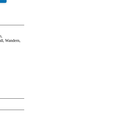
n,
ll, Wandern,