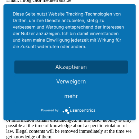
Email: info@casa-mediterrana.de
VAT:
Diese Seite nutzt Website Tracking-Technologien von
VAT Id number according to Sec. 27 a German Value Added
Dritten, um ihre Dienste anzubieten, stetig zu
Tax Act:
verbessern und Werbung entsprechend der Interessen
DE305546937
der Nutzer anzuzeigen. Ich bin damit einverstanden
und kann meine Einwilligung jederzeit mit Wirkung für
Dispute resolution
die Zukunft widerrufen oder ändern.
We do not take part in online dispute resolutions at consumer
arbitration boards.
Akzeptieren
Liability for Contents
As service providers, we are liable for own contents of these
Verweigern
websites according to Sec. 7, paragraph 1 German Telemedia
Act (TMG). However, according to Sec. 8 to 10 German
Telemedia Act (TMG), service providers are not obligated to
mehr
permanently monitor submitted or stored information or to
search for evidences that indicate illegal activities.
Powered by
Legal obligations to removing information or to blocking the use
of information remain unchallenged. In this case, liability is only
possible at the time of knowledge about a specific violation of
law. Illegal contents will be removed immediately at the time we
get knowledge of them.