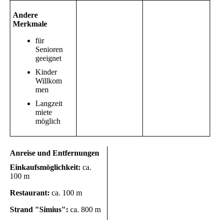
Andere
Merkmale
für
Senioren
geeignet
Kinder
Willkom
men
Langzeit
miete
möglich
Anreise und Entfernungen
Einkaufsmöglichkeit:
ca.
100 m
Restaurant:
ca. 100 m
Strand "Simius":
ca. 800 m