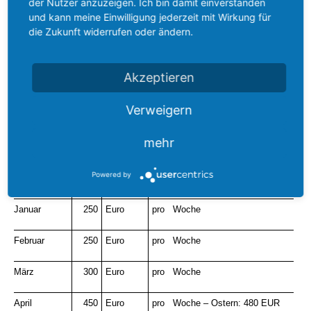
der Nutzer anzuzeigen. Ich bin damit einverstanden
und Einkaufsmöglichkeiten,
Restaurants und Bars können
und kann meine Einwilligung jederzeit mit Wirkung für
bequem zu Fuß erreicht werden.
die Zukunft widerrufen oder ändern.
Der nächste sehr schöne weiße
Sandstrand von
"Simius"
ist nur
ca. 800 m entfernt und kann
Akzeptieren
ebenfalls auch fußläufig
aufgesucht werden.
Verweigern
mehr
Mietpreise Objekt
„CITTÀ“
Powered by
Monat
Preis
Währung
Art des Preises
Januar
250
Euro
pro Woche
Februar
250
Euro
pro Woche
März
300
Euro
pro Woche
April
450
Euro
pro Woche – Ostern: 480 EUR