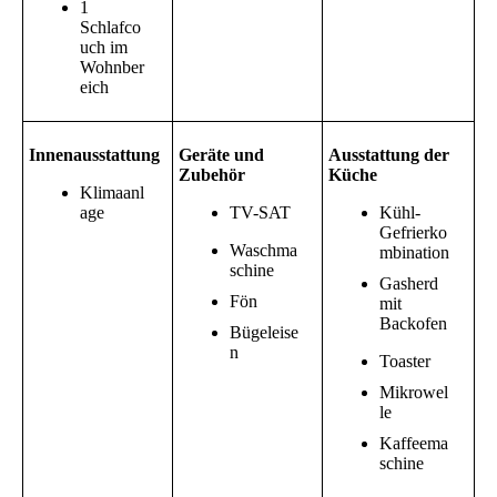
1
Schlafco
uch im
Wohnber
eich
Innenausstattung
Geräte und
Ausstattung der
Zubehör
Küche
Klimaanl
age
TV-SAT
Kühl-
Gefrierko
Waschma
mbination
schine
Gasherd
Fön
mit
Backofen
Bügeleise
n
Toaster
Mikrowel
le
Kaffeema
schine