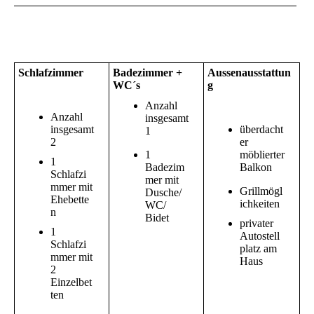
Schlafzimmer
Badezimmer +
Aussenausstattun
WC´s
g
Anzahl
Anzahl
insgesamt
insgesamt
überdacht
1
2
er
1
möblierter
1
Badezim
Balkon
Schlafzi
mer mit
mmer mit
Grillmögl
Dusche/
Ehebette
ichkeiten
WC/
n
Bidet
privater
1
Autostell
Schlafzi
platz am
mmer mit
Haus
2
Einzelbet
ten