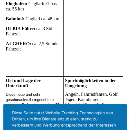
Flughafen:
Cagliari/ Elmas
ca. 55 km
Bahnhof:
Cagliari ca. 48 km
OLBIA Fähre:
ca. 3 Std.
Fahrzeit
ALGHERO:
ca. 2,5 Stunden
Fahrzeit
Ort und Lage der
Sportmöglichkeiten in der
Unterkunft
Umgebung
Angeln, Fahrradfahren, Golf,
Diese neue und sehr
Jagen, Kanufahren,
geschmackvoll eingerichtete
Mountainbiking, Reiten,
separate Ferienwohnung (ca. 75
Schwimmen, Segeln, Surfen,
qm) befindet sich direkt im
Diese Seite nutzt Website Tracking-Technologien von
Tauchen, Tennis, Volleyball,
Zentrum von dem idyllischen
Dritten, um ihre Dienste anzubieten, stetig zu
Wandern, Wasserski,
Ferienort
VILLASIMIUS
(ca.
verbessern und Werbung entsprechend der Interessen
Wellenreiten
3.500 Ew.). Sämtliche Service-