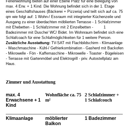
Ferienwohnung bieten auf einer Ebene Platz für eine Belegung von
max. 4 Erw. + 1 Kind. Die Wohnung befindet sich in der 1. Etage
eines Geschäftshauses (Bäckerei + Pizzeria) und teilt sich auf ca. 75
qm wie folgt auf: 1 Wohn-/ Essraum mit integrierter Küchenzeile und
Ausgang zu einer überdachten möblierten Terrasse - 1 Schlafzimmer
mit Ehebetten - 1 Schlafzimmer mit 2 Einzelbetten - 1
Badezimmer mit Dusche/ WC/ Bidet. Im Wohnraum befindet sich eine
Schlafcoach für eine Schlafmöglichkeiten für 1 weitere Person.
Zusätzliche Ausstattung:
TV-SAT mit Flachbildschirm - Klimaanlage
- Waschmaschine - Kühl-/ Gefrierkombination - Gasherd mit Backofen
- Mikrowelle - Fön - Kaffemaschine - Mikrowelle - Toaster - Bügeleisen
- Terrasse mit Gartenmöbel und Elektrogrill - priv. Autostellplatz am
Haus.
Zimmer und Ausstattung
max. 4
Wohnfläche ca. 75
2 Schlafzimmer +
Erwachsene + 1
m²
1 Schlafcouch
Kind
Klimaanlage
möblierter
1 Badezimmer
Balkon