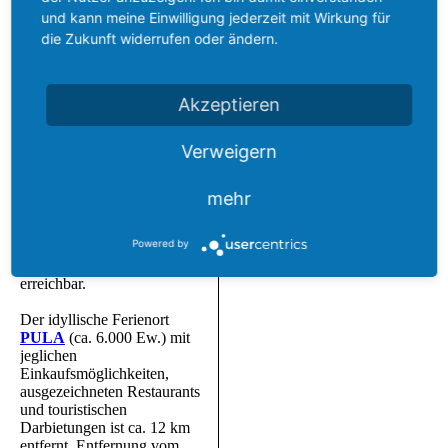
erreicht werden
und kann meine Einwilligung jederzeit mit Wirkung für
die Zukunft widerrufen oder ändern.
Einkaufs- und
Servicemöglichkeiten, Bars
und Restaurants sind teils
Akzeptieren
fußläufig zu erreichen.
Sportmöglichkeiten
(Wassersport - Golf - Tennis -
Verweigern
Reiten) werden in dem
gesamten Gebiet angeboten.
Weitere traumhafte Strände
mehr
wie
„
CHIA
“
-
"Santa
Margherita"
und
Powered by
"Tuerredda"
sind ebenfalls
schnell mit dem Auto
erreichbar.
Der idyllische Ferienort
PULA
(ca. 6.000 Ew.) mit
jeglichen
Einkaufsmöglichkeiten,
ausgezeichneten Restaurants
und touristischen
Darbietungen ist ca. 12 km
entfernt. Entfernung vom