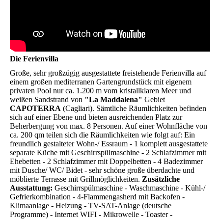
Die Ferienvilla
Große, sehr großzügig ausgestattete freistehende Ferienvilla auf
einem großen mediterranen Gartengrundstück mit eigenem
privaten Pool nur ca. 1.200 m vom kristallklaren Meer und
weißen Sandstrand von
"La Maddalena"
Gebiet
CAPOTERRA
(Cagliari). Sämtliche Räumlichkeiten befinden
sich auf einer Ebene und bieten ausreichenden Platz zur
Beherbergung von max. 8 Personen. Auf einer Wohnfläche von
ca. 200 qm teilen sich die Räumlichkeiten wie folgt auf: Ein
freundlich gestalteter Wohn-/ Essraum - 1 komplett ausgestattete
separate Küche mit Geschirrspülmaschine - 2 Schlafzimmer mit
Ehebetten - 2 Schlafzimmer mit Doppelbetten - 4 Badezimmer
mit Dusche/ WC/ Bidet - sehr schöne große überdachte und
möblierte Terrasse mit Grillmöglichkeiten.
Zusätzliche
Ausstattung:
Geschirrspülmaschine - Waschmaschine - Kühl-/
Gefrierkombination - 4-Flammengasherd mit Backofen -
Klimaanlage - Heizung - TV-SAT-Anlage (deutsche
Programme) - Internet WIFI - Mikrowelle - Toaster -