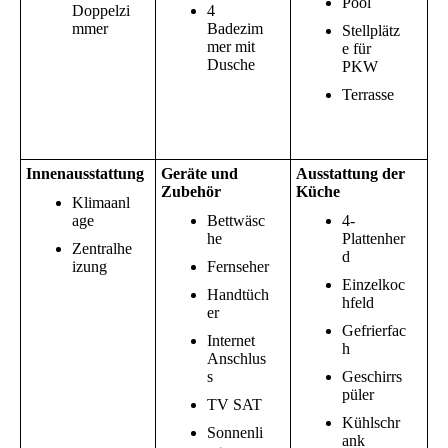
Pool
Doppelzi
4
mmer
Badezim
Stellplätz
mer mit
e für
Dusche
PKW
Terrasse
Innenausstattung
Geräte und
Ausstattung der
Zubehör
Küche
Klimaanl
age
Bettwäsc
4-
he
Plattenher
Zentralhe
d
izung
Fernseher
Einzelkoc
Handtüch
hfeld
er
Gefrierfac
Internet
h
Anschlus
s
Geschirrs
püler
TV SAT
Kühlschr
Sonnenli
ank