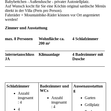
Babybettchen - Außendusche - privater Autostellplatz.
Auf Wunsch kocht für Sie eine Köchin original sardische Menüs
direkt in der Villa (Preis pro Person).
Fahrräder + Mountainbike-Räder können vor Ort angemietet
werden!
Zimmer und Ausstattung
max. 8 Personen
Wohnfläche ca.
4 Schlafzimmer
200 m²
I
nternetanschluss
Klimaanlage
4 Badezimmer mit
JA
Dusche
Schlafzimmer
Badezimmer und
Aussenausstattun
WCs
g
Anzahl
insgesamt
Anzahl
Garten
: 4
insgesamt
Grillplatz
: 4
4