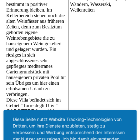
bestimmt in positiver
Wandern, Wasserski,
Erinnerung bleiben. Im
Wellenreiten
Kellerbereich stehen noch die
alten Weinfässer aus früheren
Zeiten, denn zum Besitztum
gehörten eigene
Weinrebengebiete die zu
hauseigenem Wein gekeltert
und gelagert wurden. Ein
riesiges in sich
abgeschlossenes sehr
gepflegtes mediterranes
Gartengrundstück mit
hauseigenem privaten Pool tut
sein Übriges um hier einen
erholsamen Urlaub zu
verbringen.
Diese Villa befindet sich im
Gebiet "Torre degli Ulivi"
CAPOTERRA
ca. 18 km
vom Flughafen
CAGLIARI
Diese Seite nutzt Website Tracking-Technologien von
entfernt. Das Meer und der
Dritten, um ihre Dienste anzubieten, stetig zu
nächste weiße Sandstrand
verbessern und Werbung entsprechend der Interessen
"
La Maddalena
"
können
der Nutzer anzuzeigen. Ich bin damit einverstanden
schnell in nur ca. 1200 m