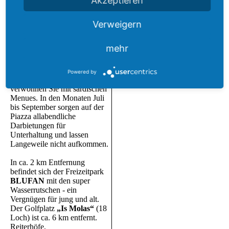
Akzeptieren
von
OLBIA
ca. 3
Autostunden und
Verweigern
ALGHERO
ca. 2,5
Autostunden.
mehr
Der schöne Ort
PULA
bietet
jegliche Einkaufs-, Freizeit-
und Servicemöglichkeiten.
Powered by
Ausgezeichnete Restaurants
verwöhnen Sie mit sardischen
Menues. In den Monaten Juli
bis September sorgen auf der
Piazza allabendliche
Darbietungen für
Unterhaltung und lassen
Langeweile nicht aufkommen.
In ca. 2 km Entfernung
befindet sich der Freizeitpark
BLUFAN
mit den super
Wasserrutschen - ein
Vergnügen für jung und alt.
Der Golfplatz
„Is Molas“
(18
Loch) ist ca. 6 km entfernt.
Reiterhöfe,