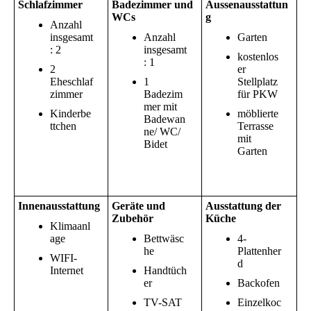
Schlafzimmer
Badezimmer und
Aussenausstattun
WCs
g
Anzahl
insgesamt
Anzahl
Garten
: 2
insgesamt
kostenlos
: 1
2
er
Eheschlaf
1
Stellplatz
zimmer
Badezim
für PKW
mer mit
Kinderbe
möblierte
Badewan
ttchen
Terrasse
ne/ WC/
mit
Bidet
Garten
Innenausstattung
Geräte und
Ausstattung der
Zubehör
Küche
Klimaanl
age
Bettwäsc
4-
he
Plattenher
WIFI-
d
Internet
Handtüch
er
Backofen
TV-SAT
Einzelkoc