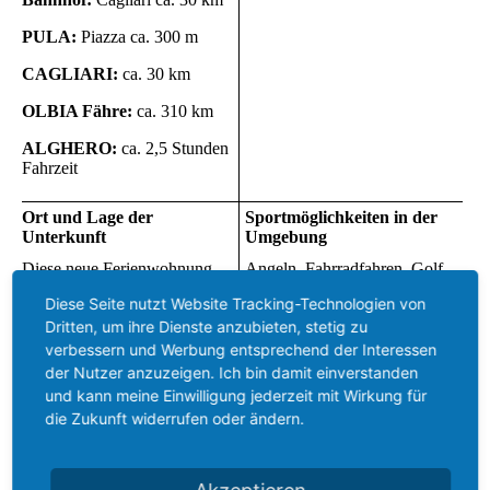
PULA:
Piazza ca. 300 m
CAGLIARI:
ca. 30 km
OLBIA Fähre:
ca. 310 km
ALGHERO:
ca. 2,5 Stunden
Fahrzeit
Ort und Lage der
Sportmöglichkeiten in der
Unterkunft
Umgebung
Diese neue Ferienwohnung
Angeln, Fahrradfahren, Golf,
befindet sich direkt in dem
Jagen, Kanufahren, Reiten,
Diese Seite nutzt Website Tracking-Technologien von
idyllischen Ferienort PULA
Schwimmen, Segeln, Surfen,
Dritten, um ihre Dienste anzubieten, stetig zu
(ca. 6.000 Ew.). Alle
Tauchen, Tennis, Volleyball,
Einkaufs- und
Wandern,Wasserski,
verbessern und Werbung entsprechend der Interessen
Servicemöglichkeiten sind
Wellenreiten
der Nutzer anzuzeigen. Ich bin damit einverstanden
fußläufig erreichbar. Nächster
und kann meine Einwilligung jederzeit mit Wirkung für
Sandstrand und Meer ist
die Zukunft widerrufen oder ändern.
"NORA" ca. 2500 m
Entfernung.
Entfernung vom Flughafen
CAGLIARI
nur ca. 32 km -