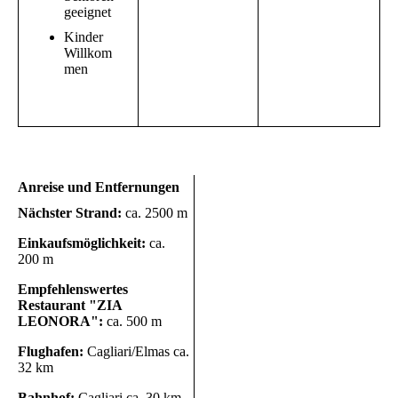
geeignet
Kinder
Willkom
men
Anreise und Entfernungen
Nächster Strand:
ca. 2500 m
Einkaufsmöglichkeit:
ca.
200 m
Empfehlenswertes
Restaurant "ZIA
LEONORA":
ca. 500 m
Flughafen:
Cagliari/Elmas ca.
32 km
Bahnhof:
Cagliari ca. 30 km