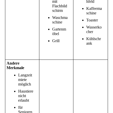
mit
hfeld
Flachbild
Kaffeema
schirm
schine
Waschma
Toaster
schine
Wasserko
Gartenm
cher
öbel
Kühlschr
Grill
ank
Andere
Merkmale
Langzeit
miete
möglich
Haustiere
nicht
erlaubt
für
Senioren